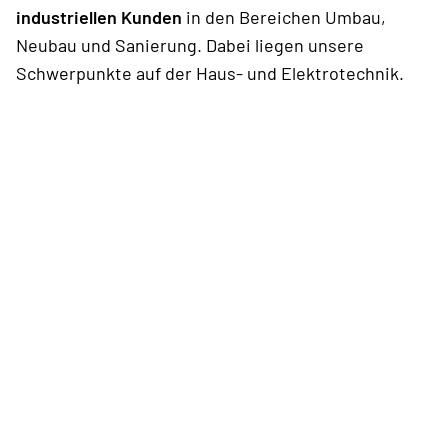
industriellen Kunden
in den Bereichen Umbau,
Neubau und Sanierung. Dabei liegen unsere
Schwerpunkte auf der Haus- und Elektrotechnik.
Wir verbinden Erfahrung, Wissen und
erfolgversprechende Zukunftskonzepte
miteinander.
Und arbeiten in flachen Hierarchien,
generationsübergreifend zusammen. Bei uns
arbeitet jeder eigenverantwortlich im Projektteam
mit und ist motiviert, sich aktiv in Projekte
einzubringen. Wichtig sind uns eine offene
Kommunikationskultur, Teamarbeit und Spaß bei
der Arbeit.